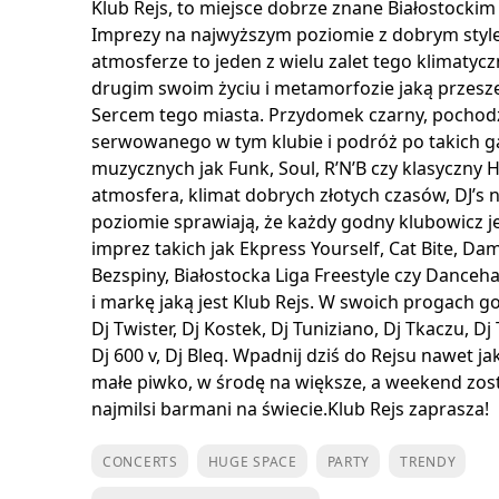
Klub Rejs, to miejsce dobrze znane Białostocki
Imprezy na najwyższym poziomie z dobrym styl
atmosferze to jeden z wielu zalet tego klimatyc
drugim swoim życiu i metamorfozie jaką przesze
Sercem tego miasta. Przydomek czarny, pochodz
serwowanego w tym klubie i podróż po takich 
muzycznych jak Funk, Soul, R’N’B czy klasyczny
atmosfera, klimat dobrych złotych czasów, DJ’s
poziomie sprawiają, że każdy godny klubowicz j
imprez takich jak Ekpress Yourself, Cat Bite, Da
Bezspiny, Białostocka Liga Freestyle czy Dancehal
i markę jaką jest Klub Rejs. W swoich progach goś
Dj Twister, Dj Kostek, Dj Tuniziano, Dj Tkaczu, Dj
Dj 600 v, Dj Bleq. Wpadnij dziś do Rejsu nawet jak
małe piwko, w środę na większe, a weekend zost
najmilsi barmani na świecie.Klub Rejs zaprasza!
CONCERTS
HUGE SPACE
PARTY
TRENDY