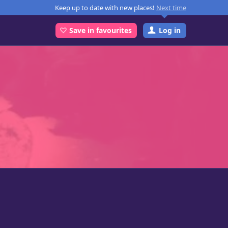
Keep up to date with new places!
Next time
Log in