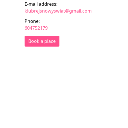
E-mail address:
klubrejsnowyswiat@gmail.com
Phone:
604752179
Book a place