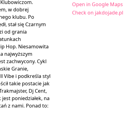
m Klubowiczom.
Open in Google Maps
em, w dobrej
Check on jakdojade.pl
znego klubu. Po
dł, stał się Czarnym
i od grania
gatunkach
 Hip Hop. Niesamowita
 na najwyższym
est zachwycony. Cykl
mskie Granie,
l Vibe i podkreśla styl
cił takie postacie jak
 Trakmajster, Dj Cent,
 jest poniedziałek, na
ań z nami. Ponad to: