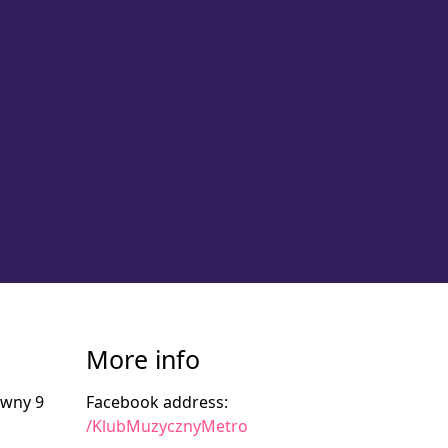
More info
ówny 9
Facebook address:
/KlubMuzycznyMetro