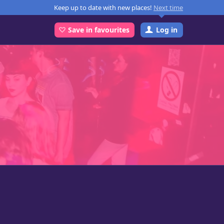
Keep up to date with new places!
Next time
Log in