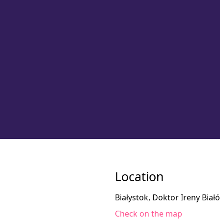
Location
Białystok, Doktor Ireny Biał
Check on the map