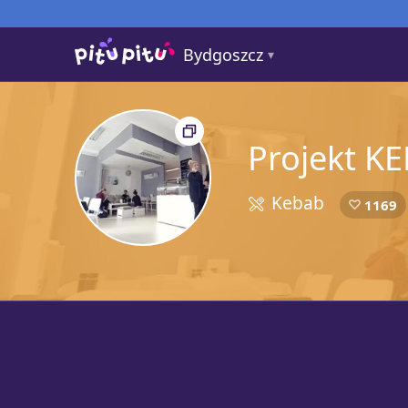
Bydgoszcz
Projekt K
Kebab
5
1169