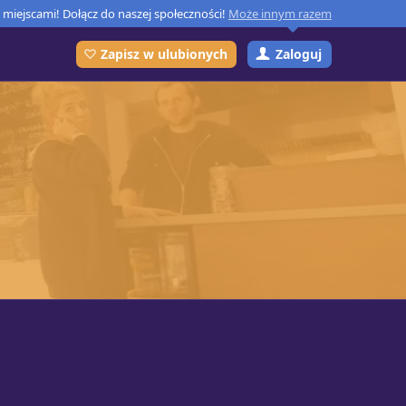
miejscami! Dołącz do naszej społeczności!
Może innym razem
Zaloguj