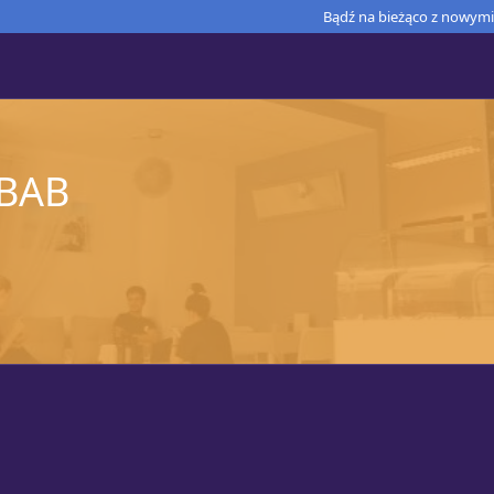
Bądź na bieżąco z nowymi 
EBAB