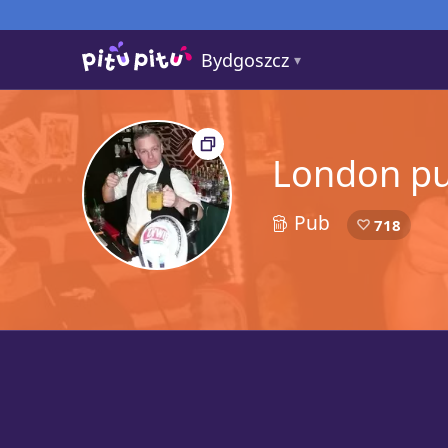
Bydgoszcz
London p
Pub
2
718