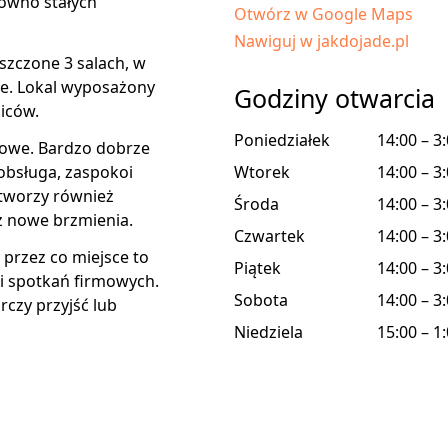
równo stałych
Otwórz w Google Maps
Nawiguj w jakdojade.pl
zczone 3 salach, w
je. Lokal wyposażony
Godziny otwarcia
biców.
Poniedziałek
14:00 – 3
gowe. Bardzo dobrze
obsługa, zaspokoi
Wtorek
14:00 – 3
 tworzy również
Środa
14:00 – 3
ż nowe brzmienia.
Czwartek
14:00 – 3
 przez co miejsce to
Piątek
14:00 – 3
 i spotkań firmowych.
Sobota
14:00 – 3
rczy przyjść lub
Niedziela
15:00 – 1