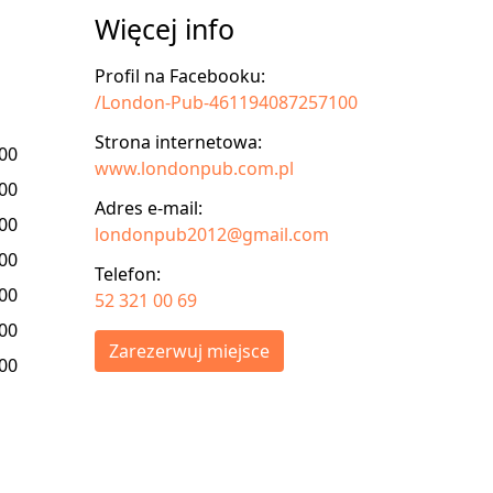
Więcej info
Profil na Facebooku:
/London-Pub-461194087257100
Strona internetowa:
:00
www.londonpub.com.pl
:00
Adres e-mail:
:00
londonpub2012@gmail.com
:00
Telefon:
:00
52 321 00 69
:00
Zarezerwuj miejsce
:00