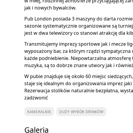
w miłej, rodzinnej atmosferze przyciągającej za
jak i nowych bywalców.
Pub London posiada 3 maszyny do darta rozmies
sezonie systematycznie organizowane są turnie
jest w dwa telewizory co stanowi atrakcję dla ki
Transmitujemy imprezy sportowe jak i mecze li
wyposażony bar, za którym rządzi sympatyczna 
każde podniebienie. Niepowtarzalna atmosferę
muzyka, są to dobrze znane utwory jak i równie
W pubie znajduje się około 60 miejsc siedzących,
staje się idealnym do organizowania imprez jaki
Rezerwacja stolików naturalnie bezpłatna, wysta
zadzwonić
KAMERALNIE
DUŻY WYBÓR DRINKÓW
Galeria