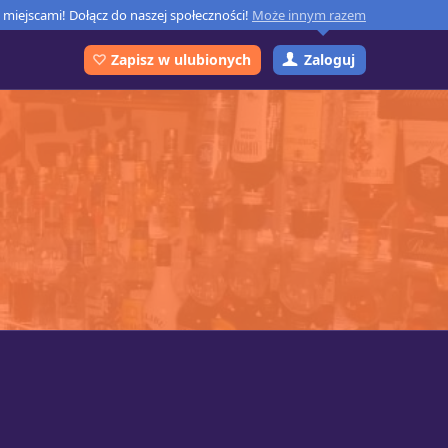
miejscami! Dołącz do naszej społeczności!
Może innym razem
Zaloguj