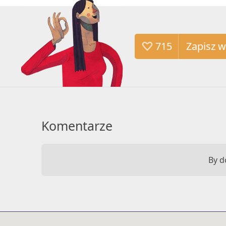
715
Komentarze
By d