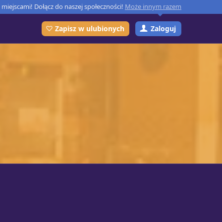
miejscami! Dołącz do naszej społeczności!
Może innym razem
Zaloguj