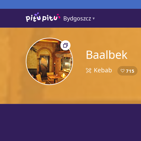
Bydgoszcz
Baalbek
Kebab
5
715