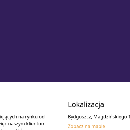
Lokalizacja
niejących na rynku od
Bydgoszcz, Magdzińskiego 
więc naszym klientom
Zobacz na mapie