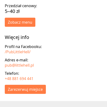
Przedział cenowy:
5–40 zł
Zobacz menu
Więcej info
Profil na Facebooku:
/PubLittleHell/
Adres e-mail:
pub@littlehell.pl
Telefon:
+48 881 694 441
Zarezerwuj miejsce