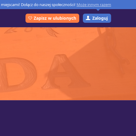
miejscami! Dołącz do naszej społeczności!
Może innym razem
Zaloguj