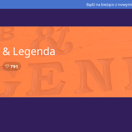
Bądź na bieżąco z nowymi 
b & Legenda
791