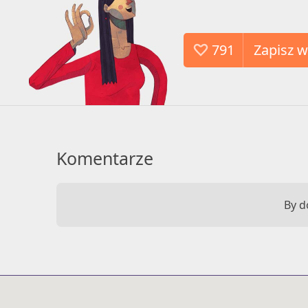
791
Komentarze
By d