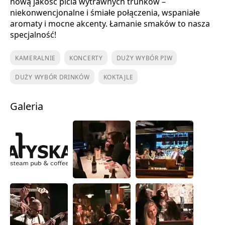
nową jakość picia wytrawnych trunków –
niekonwencjonalne i śmiałe połączenia, wspaniałe
aromaty i mocne akcenty. Łamanie smaków to nasza
specjalność!
KAMERALNIE
KONCERTY
DUŻY WYBÓR PIW
DUŻY WYBÓR DRINKÓW
KOKTAJLE
Galeria