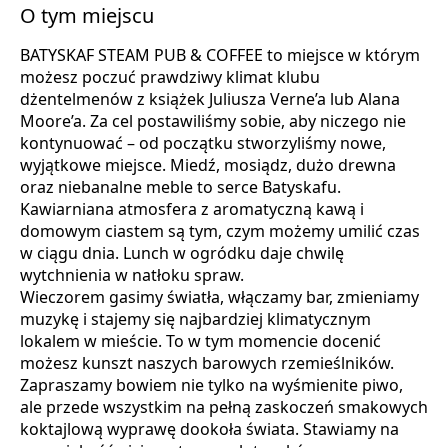
O tym miejscu
BATYSKAF STEAM PUB & COFFEE to miejsce w którym
możesz poczuć prawdziwy klimat klubu
dżentelmenów z książek Juliusza Verne’a lub Alana
Moore’a. Za cel postawiliśmy sobie, aby niczego nie
kontynuować – od początku stworzyliśmy nowe,
wyjątkowe miejsce. Miedź, mosiądz, dużo drewna
oraz niebanalne meble to serce Batyskafu.
Kawiarniana atmosfera z aromatyczną kawą i
domowym ciastem są tym, czym możemy umilić czas
w ciągu dnia. Lunch w ogródku daje chwilę
wytchnienia w natłoku spraw.
Wieczorem gasimy światła, włączamy bar, zmieniamy
muzykę i stajemy się najbardziej klimatycznym
lokalem w mieście. To w tym momencie docenić
możesz kunszt naszych barowych rzemieślników.
Zapraszamy bowiem nie tylko na wyśmienite piwo,
ale przede wszystkim na pełną zaskoczeń smakowych
koktajlową wyprawę dookoła świata. Stawiamy na